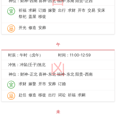
神位：财神-西南 喜神-西北 福神-东南 阳贵-正西
祈福
求嗣
订婚
嫁娶
出行
求财
开市
交易
安床
祭祀
盖屋
移徙
开光
修造
安葬
午
时辰：午时（戊午）
时间：11:00-12:59
凶
冲煞：冲鼠(壬子)煞北
神位：财神-正北 喜神-东北 福神-东北 阳贵-西南
求财
嫁娶
开市
安葬
订婚
赴任
修造
移徙
出行
词讼
祈福
求嗣
未