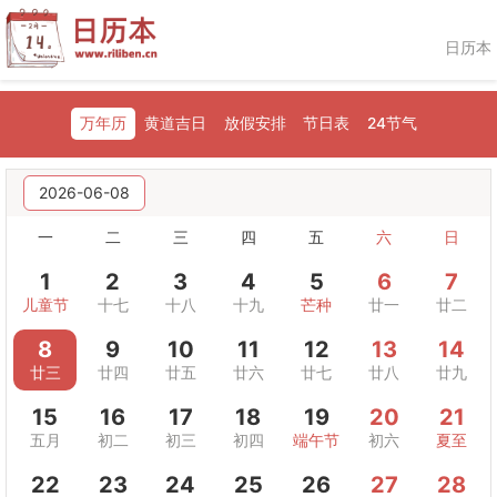
日历本
万年历
黄道吉日
放假安排
节日表
24节气
2026-06-08
一
二
三
四
五
六
日
1
2
3
4
5
6
7
儿童节
十七
十八
十九
芒种
廿一
廿二
8
9
10
11
12
13
14
廿三
廿四
廿五
廿六
廿七
廿八
廿九
15
16
17
18
19
20
21
五月
初二
初三
初四
端午节
初六
夏至
22
23
24
25
26
27
28