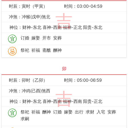
时辰：寅时（甲寅）
时间：03:00-04:59
吉
冲煞：冲猴(戊申)煞北
神位：财神-东北 喜神-西南 福神-正北 阳贵-东北
订婚
嫁娶
开市
安葬
祭祀
祈福
斋醮
酬神
卯
时辰：卯时（乙卯）
时间：05:00-06:59
冲煞：冲鸡(己酉)煞西
吉
神位：财神-东北 喜神-西南 福神-西南 阳贵-正北
祭祀
祈福
酬神
订婚
嫁娶
出行
求财
入宅
安葬
求嗣