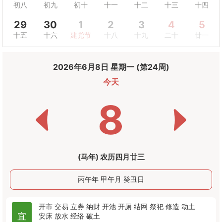
初八
初九
初十
十一
十二
十三
十四
29
30
1
2
3
4
5
十五
十六
建党节
十八
十九
二十
廿一
2026年6月8日 星期一 (第24周)
今天
8
(马年) 农历四月廿三
丙午年 甲午月 癸丑日
开市
交易
立券
纳财
开池
开厕
结网
祭祀
修造
动土
宜
安床
放水
经络
破土