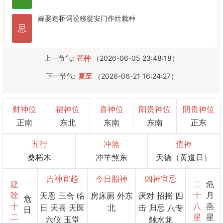
嫁娶
造桥
词讼
移徙
安门
作灶
栽种
忌
上一节气:
芒种
（2026-06-05 23:48:18）
下一节气:
夏至
（2026-06-21 16:24:27）
财神位
福神位
喜神位
阳贵神位
阴贵神位
正南
东北
东南
东南
正东
五行
冲煞
值神
桑柘木
冲羊煞东
天德（黄道日）
吉神宜趋
今日胎神
凶神宜忌
建
二
危
除
十
月
天恩 三合 临
房床厕 外东
厌对 招摇 四
危
十
八
燕
日 天喜 天医
北
击 归忌 八专
日
二
星
星
六仪 玉堂
触水龙