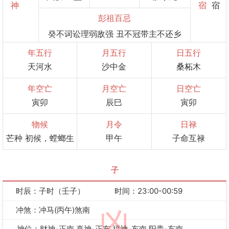
神
宿
宿
彭祖百忌
癸不词讼理弱敌强 丑不冠带主不还乡
年五行
月五行
日五行
天河水
沙中金
桑柘木
年空亡
月空亡
日空亡
寅卯
辰巳
寅卯
物候
月令
日禄
芒种 初候，螳螂生
甲午
子命互禄
子
时辰：子时（壬子）
时间：23:00-00:59
冲煞：冲马(丙午)煞南
凶
神位：财神-正南 喜神-正东 福神-东南 阳贵-东南