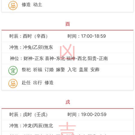
修造
动土
酉
时辰：酉时（辛酉）
时间：17:00-18:59
凶
冲煞：冲兔(乙卯)煞东
神位：财神-正东 喜神-东北 福神-西北 阳贵-正南
祭祀
祈福
订婚
嫁娶
入宅
盖屋
安葬
赴任
出行
修造
戌
时辰：戌时（壬戌）
时间：19:00-20:59
吉
冲煞：冲龙(丙辰)煞北