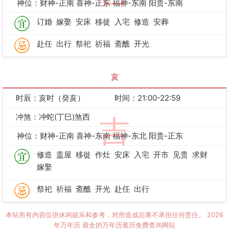
神位：财神-正南 喜神-正东 福神-东南 阳贵-东南
订婚
嫁娶
安床
移徙
入宅
修造
安葬
赴任
出行
祭祀
祈福
斋醮
开光
亥
时辰：亥时（癸亥）
时间：21:00-22:59
冲煞：冲蛇(丁巳)煞西
吉
神位：财神-正南 喜神-东南 福神-东北 阳贵-正东
修造
盖屋
移徙
作灶
安床
入宅
开市
见贵
求财
嫁娶
祭祀
祈福
斋醮
开光
赴任
出行
本站所有内容仅供休闲娱乐和参考，对所造成后果不承担任何责任。
2026
年万年历
最全的万年历黄历免费查询网站