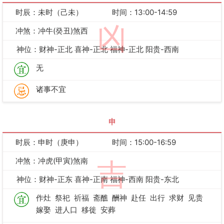
时辰：未时（己未）
时间：13:00-14:59
凶
冲煞：冲牛(癸丑)煞西
神位：财神-正北 喜神-正北 福神-正北 阳贵-西南
无
诸事不宜
申
时辰：申时（庚申）
时间：15:00-16:59
冲煞：冲虎(甲寅)煞南
吉
神位：财神-正东 喜神-正南 福神-西南 阳贵-东北
作灶
祭祀
祈福
斋醮
酬神
赴任
出行
求财
见贵
嫁娶
进人口
移徙
安葬