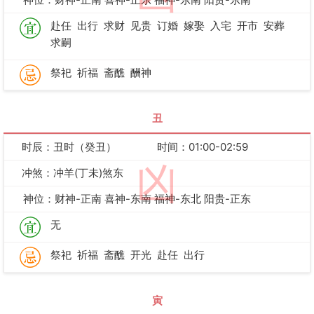
赴任
出行
求财
见贵
订婚
嫁娶
入宅
开市
安葬
求嗣
祭祀
祈福
斋醮
酬神
丑
时辰：丑时（癸丑）
时间：01:00-02:59
凶
冲煞：冲羊(丁未)煞东
神位：财神-正南 喜神-东南 福神-东北 阳贵-正东
无
祭祀
祈福
斋醮
开光
赴任
出行
寅