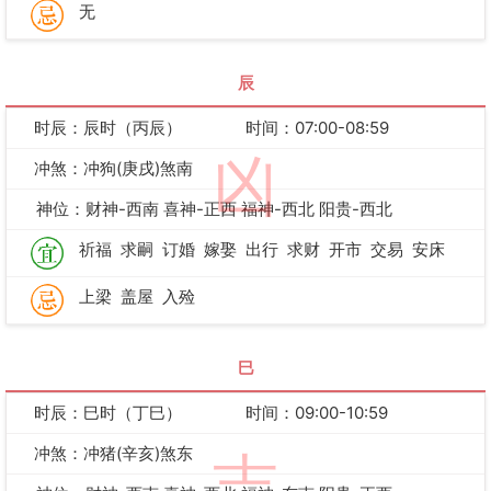
无
辰
时辰：辰时（丙辰）
时间：07:00-08:59
凶
冲煞：冲狗(庚戌)煞南
神位：财神-西南 喜神-正西 福神-西北 阳贵-西北
祈福
求嗣
订婚
嫁娶
出行
求财
开市
交易
安床
上梁
盖屋
入殓
巳
时辰：巳时（丁巳）
时间：09:00-10:59
冲煞：冲猪(辛亥)煞东
吉