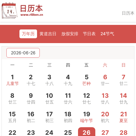
日历本
万年历
黄道吉日
放假安排
节日表
24节气
2026-06-26
一
二
三
四
五
六
日
1
2
3
4
5
6
7
儿童节
十七
十八
十九
芒种
廿一
廿二
8
9
10
11
12
13
14
廿三
廿四
廿五
廿六
廿七
廿八
廿九
15
16
17
18
19
20
21
五月
初二
初三
初四
端午节
初六
夏至
22
23
24
25
26
27
28