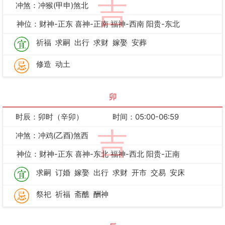
吉
冲煞：冲猴(甲申)煞北
神位：财神-正东 喜神-正南 福神-西南 阳贵-东北
祈福
求嗣
出行
求财
嫁娶
安葬
修造
动土
卯
时辰：卯时（辛卯）
时间：05:00-06:59
吉
冲煞：冲鸡(乙酉)煞西
神位：财神-正东 喜神-东北 福神-西北 阳贵-正南
求嗣
订婚
嫁娶
出行
求财
开市
交易
安床
祭祀
祈福
斋醮
酬神