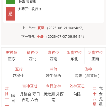
挂匾
造畜稠
安葬
开生坟
行丧
忌
上一节气:
夏至
（2026-06-21 16:24:27）
下一节气:
小暑
（2026-07-07 09:56:54）
财神位
福神位
喜神位
阳贵神位
阴贵神位
正东
西北
西南
东北
正南
五行
冲煞
值神
路旁土
冲牛煞西
勾陈（黑道日）
吉神宜趋
今日胎神
凶神宜忌
建
二
亢
除
十
金
月德合 守日
厨灶厕 外西
勾陈
除
十
八
龙
吉期 六合
南
日
二
星
星