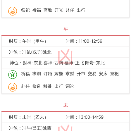
祭祀
祈福
斋醮
开光
赴任
出行
午
时辰：午时（甲午）
时间：11:00-12:59
凶
冲煞：冲鼠(戊子)煞北
神位：财神-东北 喜神-西南 福神-正北 阳贵-东北
祈福
求嗣
订婚
嫁娶
求财
开市
交易
安床
祭祀
赴任
修造
移徙
出行
词讼
未
时辰：未时（乙未）
时间：13:00-14:59
冲煞：冲牛(己丑)煞西