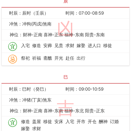
辰
时辰：辰时（壬辰）
时间：07:00-08:59
凶
冲煞：冲狗(丙戌)煞南
神位：财神-正南 喜神-正东 福神-东南 阳贵-东南
入宅
修造
安葬
见贵
求财
嫁娶
进人口
移徙
祭祀
祈福
斋醮
开光
赴任
出行
巳
时辰：巳时（癸巳）
时间：09:00-10:59
冲煞：冲猪(丁亥)煞东
吉
神位：财神-正南 喜神-东南 福神-东北 阳贵-正东
修造
盖屋
移徙
安床
入宅
开市
开仓
酬神
订婚
嫁娶
求财