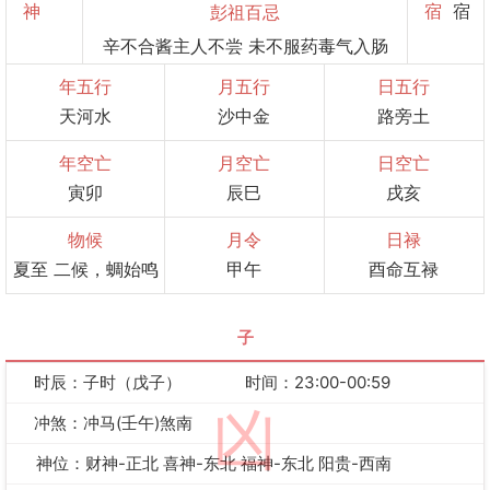
神
宿
宿
彭祖百忌
辛不合酱主人不尝 未不服药毒气入肠
年五行
月五行
日五行
天河水
沙中金
路旁土
年空亡
月空亡
日空亡
寅卯
辰巳
戌亥
物候
月令
日禄
夏至 二候，蜩始鸣
甲午
酉命互禄
子
时辰：子时（戊子）
时间：23:00-00:59
凶
冲煞：冲马(壬午)煞南
神位：财神-正北 喜神-东北 福神-东北 阳贵-西南