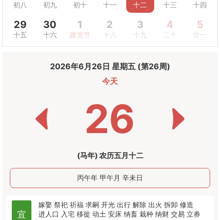
初八
初九
初十
十一
十二
十三
十四
29
30
1
2
3
4
5
十五
十六
建党节
十八
十九
二十
廿一
2026年6月26日 星期五 (第26周)
今天
26
(马年) 农历五月十二
丙午年 甲午月 辛未日
嫁娶
祭祀
祈福
求嗣
开光
出行
解除
出火
拆卸
修造
宜
进人口
入宅
移徙
动土
安床
纳畜
栽种
纳财
交易
立券