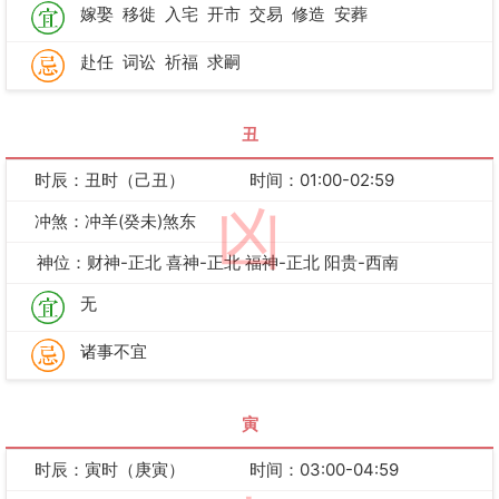
嫁娶
移徙
入宅
开市
交易
修造
安葬
赴任
词讼
祈福
求嗣
丑
时辰：丑时（己丑）
时间：01:00-02:59
凶
冲煞：冲羊(癸未)煞东
神位：财神-正北 喜神-正北 福神-正北 阳贵-西南
无
诸事不宜
寅
时辰：寅时（庚寅）
时间：03:00-04:59