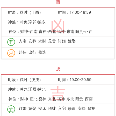
酉
时辰：酉时（丁酉）
时间：17:00-18:59
凶
冲煞：冲兔(辛卯)煞东
神位：财神-西南 喜神-西北 福神-东南 阳贵-正西
入宅
安葬
求财
见贵
订婚
嫁娶
赴任
出行
修造
戌
时辰：戌时（戊戌）
时间：19:00-20:59
吉
冲煞：冲龙(壬辰)煞北
神位：财神-正北 喜神-东北 福神-东北 阳贵-西南
订婚
嫁娶
安床
移徙
入宅
修造
安葬
祭祀