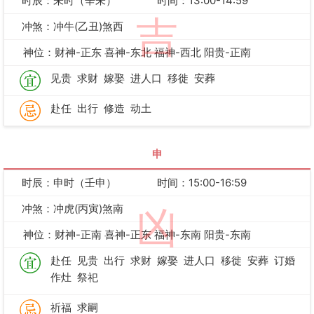
时辰：未时（辛未）
时间：13:00-14:59
吉
冲煞：冲牛(乙丑)煞西
神位：财神-正东 喜神-东北 福神-西北 阳贵-正南
见贵
求财
嫁娶
进人口
移徙
安葬
赴任
出行
修造
动土
申
时辰：申时（壬申）
时间：15:00-16:59
冲煞：冲虎(丙寅)煞南
凶
神位：财神-正南 喜神-正东 福神-东南 阳贵-东南
赴任
见贵
出行
求财
嫁娶
进人口
移徙
安葬
订婚
作灶
祭祀
祈福
求嗣