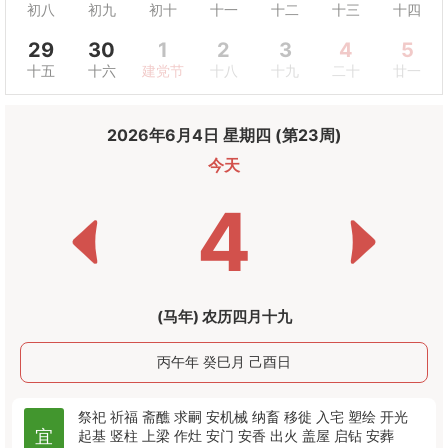
初八
初九
初十
十一
十二
十三
十四
29
30
1
2
3
4
5
十五
十六
建党节
十八
十九
二十
廿一
2026年6月4日 星期四 (第23周)
今天
4
(马年) 农历四月十九
丙午年 癸巳月 己酉日
祭祀
祈福
斋醮
求嗣
安机械
纳畜
移徙
入宅
塑绘
开光
宜
起基
竖柱
上梁
作灶
安门
安香
出火
盖屋
启钻
安葬