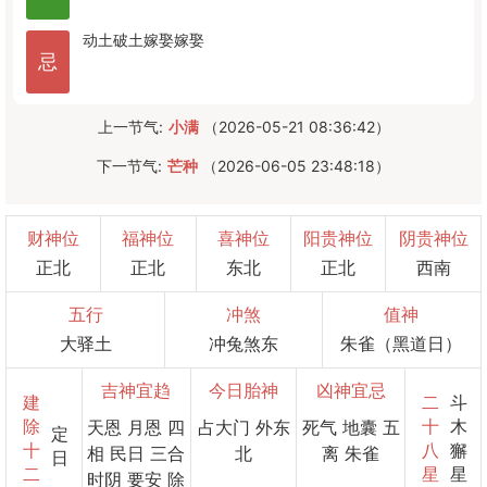
动土
破土
嫁娶
嫁娶
忌
上一节气:
小满
（2026-05-21 08:36:42）
下一节气:
芒种
（2026-06-05 23:48:18）
财神位
福神位
喜神位
阳贵神位
阴贵神位
正北
正北
东北
正北
西南
五行
冲煞
值神
大驿土
冲兔煞东
朱雀（黑道日）
吉神宜趋
今日胎神
凶神宜忌
建
二
斗
除
十
木
天恩 月恩 四
占大门 外东
死气 地囊 五
定
十
八
獬
相 民日 三合
北
离 朱雀
日
二
星
星
时阴 要安 除