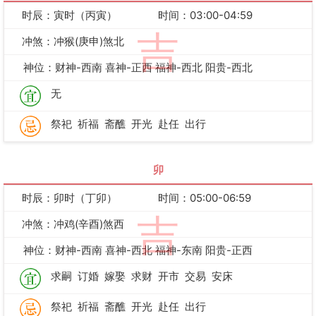
时辰：寅时（丙寅）
时间：03:00-04:59
吉
冲煞：冲猴(庚申)煞北
神位：财神-西南 喜神-正西 福神-西北 阳贵-西北
无
祭祀
祈福
斋醮
开光
赴任
出行
卯
时辰：卯时（丁卯）
时间：05:00-06:59
吉
冲煞：冲鸡(辛酉)煞西
神位：财神-西南 喜神-西北 福神-东南 阳贵-正西
求嗣
订婚
嫁娶
求财
开市
交易
安床
祭祀
祈福
斋醮
开光
赴任
出行