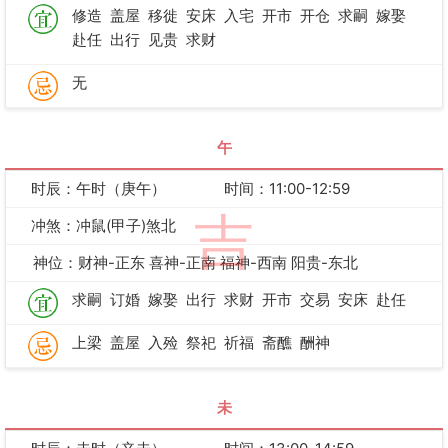
修造
盖屋
移徙
安床
入宅
开市
开仓
求嗣
嫁娶
赴任
出行
见贵
求财
无
午
时辰：午时（庚午）
时间：11:00-12:59
吉
冲煞：冲鼠(甲子)煞北
神位：财神-正东 喜神-正南 福神-西南 阳贵-东北
求嗣
订婚
嫁娶
出行
求财
开市
交易
安床
赴任
上梁
盖屋
入殓
祭祀
祈福
斋醮
酬神
未