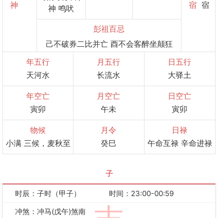
神
宿
宿
神 鸣吠
彭祖百忌
己不破券二比并亡 酉不会客醉坐颠狂
年五行
月五行
日五行
天河水
长流水
大驿土
年空亡
月空亡
日空亡
寅卯
午未
寅卯
物候
月令
日禄
小满 三候，麦秋至
癸巳
午命互禄 辛命进禄
子
时辰：子时（甲子）
时间：23:00-00:59
冲煞：冲马(戊午)煞南