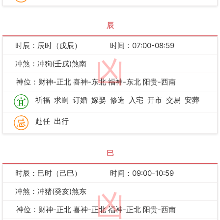
辰
时辰：辰时（戊辰）
时间：07:00-08:59
凶
冲煞：冲狗(壬戌)煞南
神位：财神-正北 喜神-东北 福神-东北 阳贵-西南
祈福
求嗣
订婚
嫁娶
修造
入宅
开市
交易
安葬
赴任
出行
巳
时辰：巳时（己巳）
时间：09:00-10:59
冲煞：冲猪(癸亥)煞东
凶
神位：财神-正北 喜神-正北 福神-正北 阳贵-西南