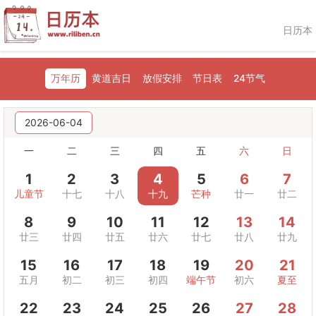
日历本
万年历
黄道吉日
放假安排
节日表
24节气
2026-06-04
一
二
三
四
五
六
日
1
2
3
4
5
6
7
儿童节
十七
十八
十九
芒种
廿一
廿二
8
9
10
11
12
13
14
廿三
廿四
廿五
廿六
廿七
廿八
廿九
15
16
17
18
19
20
21
五月
初二
初三
初四
端午节
初六
夏至
22
23
24
25
26
27
28