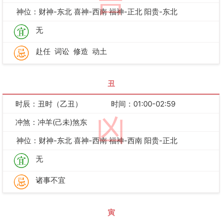
吉
神位：财神-东北 喜神-西南 福神-正北 阳贵-东北
无
赴任
词讼
修造
动土
丑
时辰：丑时（乙丑）
时间：01:00-02:59
凶
冲煞：冲羊(己未)煞东
神位：财神-东北 喜神-西南 福神-西南 阳贵-正北
无
诸事不宜
寅