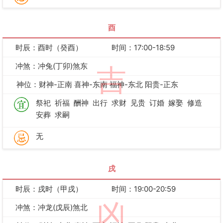
酉
时辰：酉时（癸酉）
时间：17:00-18:59
冲煞：冲兔(丁卯)煞东
吉
神位：财神-正南 喜神-东南 福神-东北 阳贵-正东
祭祀
祈福
酬神
出行
求财
见贵
订婚
嫁娶
修造
安葬
求嗣
无
戌
时辰：戌时（甲戌）
时间：19:00-20:59
凶
冲煞：冲龙(戊辰)煞北