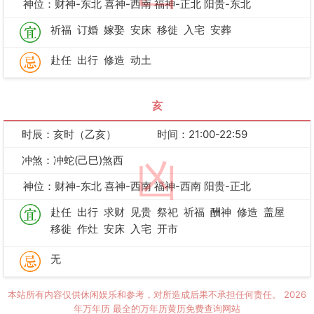
神位：财神-东北 喜神-西南 福神-正北 阳贵-东北
祈福
订婚
嫁娶
安床
移徙
入宅
安葬
赴任
出行
修造
动土
亥
时辰：亥时（乙亥）
时间：21:00-22:59
冲煞：冲蛇(己巳)煞西
凶
神位：财神-东北 喜神-西南 福神-西南 阳贵-正北
赴任
出行
求财
见贵
祭祀
祈福
酬神
修造
盖屋
移徙
作灶
安床
入宅
开市
无
本站所有内容仅供休闲娱乐和参考，对所造成后果不承担任何责任。
2026
年万年历
最全的万年历黄历免费查询网站