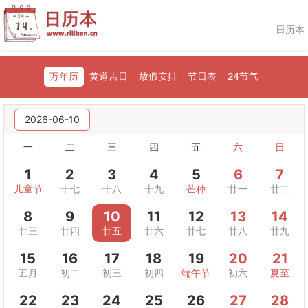
日历本
万年历
黄道吉日
放假安排
节日表
24节气
2026-06-10
一
二
三
四
五
六
日
1
2
3
4
5
6
7
儿童节
十七
十八
十九
芒种
廿一
廿二
8
9
10
11
12
13
14
廿三
廿四
廿五
廿六
廿七
廿八
廿九
15
16
17
18
19
20
21
五月
初二
初三
初四
端午节
初六
夏至
22
23
24
25
26
27
28