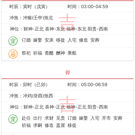
时辰：寅时（戊寅）
时间：03:00-04:59
吉
冲煞：冲猴(壬申)煞北
神位：财神-正北 喜神-东北 福神-东北 阳贵-西南
订婚
嫁娶
安床
移徙
入宅
修造
安葬
祭祀
祈福
斋醮
酬神
乘船
卯
时辰：卯时（己卯）
时间：05:00-06:59
冲煞：冲鸡(癸酉)煞西
吉
神位：财神-正北 喜神-正北 福神-正北 阳贵-西南
赴任
出行
求财
见贵
订婚
嫁娶
入宅
开市
安葬
祈福
求嗣
修造
盖屋
移徙