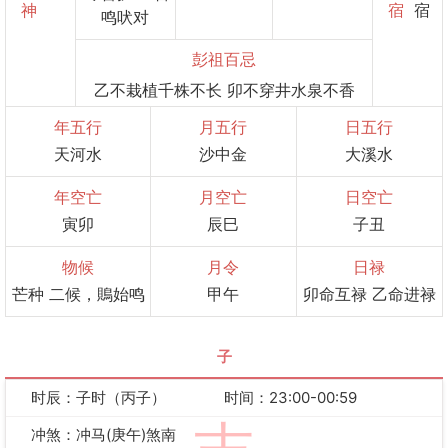
神
宿
宿
鸣吠对
彭祖百忌
乙不栽植千株不长 卯不穿井水泉不香
年五行
月五行
日五行
天河水
沙中金
大溪水
年空亡
月空亡
日空亡
寅卯
辰巳
子丑
物候
月令
日禄
芒种 二候，鵙始鸣
甲午
卯命互禄 乙命进禄
子
时辰：子时（丙子）
时间：23:00-00:59
冲煞：冲马(庚午)煞南