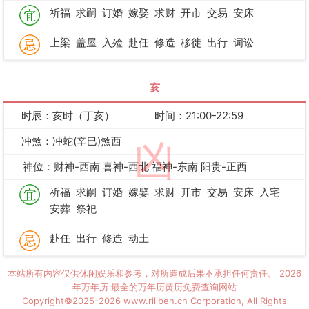
祈福
求嗣
订婚
嫁娶
求财
开市
交易
安床
上梁
盖屋
入殓
赴任
修造
移徙
出行
词讼
亥
时辰：亥时（丁亥）
时间：21:00-22:59
冲煞：冲蛇(辛巳)煞西
凶
神位：财神-西南 喜神-西北 福神-东南 阳贵-正西
祈福
求嗣
订婚
嫁娶
求财
开市
交易
安床
入宅
安葬
祭祀
赴任
出行
修造
动土
本站所有内容仅供休闲娱乐和参考，对所造成后果不承担任何责任。
2026
年万年历
最全的万年历黄历免费查询网站
Copyright©2025-2026 www.riliben.cn Corporation, All Rights