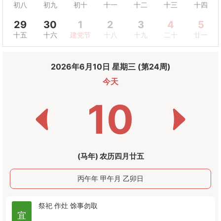
初八
初九
初十
十一
十二
十三
十四
29
30
1
2
3
4
5
十五
十六
建党节
十八
十九
二十
廿一
2026年6月10日 星期三 (第24周)
今天
10
(马年) 农历四月廿五
丙午年 甲午月 乙卯日
祭祀
作灶
馀事勿取
宜