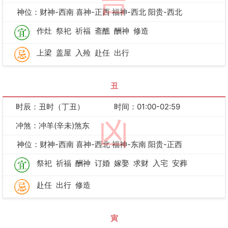
吉
神位：财神-西南 喜神-正西 福神-西北 阳贵-西北
作灶
祭祀
祈福
斋醮
酬神
修造
上梁
盖屋
入殓
赴任
出行
丑
时辰：丑时（丁丑）
时间：01:00-02:59
凶
冲煞：冲羊(辛未)煞东
神位：财神-西南 喜神-西北 福神-东南 阳贵-正西
祭祀
祈福
酬神
订婚
嫁娶
求财
入宅
安葬
赴任
出行
修造
寅