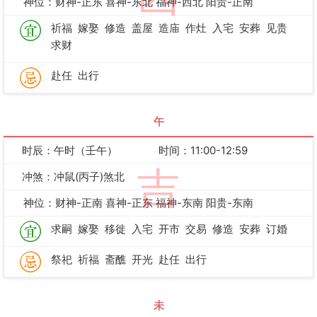
神位：财神-正东 喜神-东北 福神-西北 阳贵-正南
祈福
嫁娶
修造
盖屋
造庙
作灶
入宅
安葬
见贵
求财
赴任
出行
午
时辰：午时（壬午）
时间：11:00-12:59
吉
冲煞：冲鼠(丙子)煞北
神位：财神-正南 喜神-正东 福神-东南 阳贵-东南
求嗣
嫁娶
移徙
入宅
开市
交易
修造
安葬
订婚
祭祀
祈福
斋醮
开光
赴任
出行
未