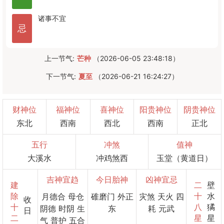
诸事不宜
忌
上一节气:
芒种
（2026-06-05 23:48:18）
下一节气:
夏至
（2026-06-21 16:24:27）
财神位
福神位
喜神位
阳贵神位
阴贵神位
东北
西南
西北
西南
正北
五行
冲煞
值神
大溪水
冲鸡煞西
玉堂（黄道日）
吉神宜趋
今日胎神
凶神宜忌
建
二
壁
除
十
水
月德合 母仓
碓磨门 外正
灾煞 天火 四
收
十
八
獝
阴德 时阴 生
东
耗 元武
日
二
星
星
气 普护 五合