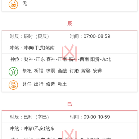
无
辰
时辰：辰时（庚辰）
时间：07:00-08:59
凶
冲煞：冲狗(甲戌)煞南
神位：财神-正东 喜神-正南 福神-西南 阳贵-东北
祭祀
祈福
求嗣
斋醮
订婚
嫁娶
安葬
赴任
出行
修造
动土
巳
时辰：巳时（辛巳）
时间：09:00-10:59
冲煞：冲猪(乙亥)煞东
凶