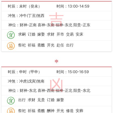
时辰：未时（癸未）
时间：13:00-14:59
吉
冲煞：冲牛(丁丑)煞西
神位：财神-正南 喜神-东南 福神-东北 阳贵-正东
求嗣
订婚
嫁娶
求财
开市
交易
安床
祭祀
祈福
斋醮
开光
赴任
出行
申
时辰：申时（甲申）
时间：15:00-16:59
凶
冲煞：冲虎(戊寅)煞南
神位：财神-东北 喜神-西南 福神-正北 阳贵-东北
出行
求财
见贵
订婚
嫁娶
祭祀
祈福
斋醮
酬神
开光
修造
安葬